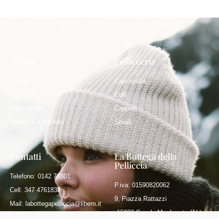
Servizi
Pellicceria
Pulizia
Capi spalla
Custodia
Colli
Riparazione
Cappelli
Rimessa a Modello
Scialli
Contatti
La Bottega della
Pelliccia
Telefono: 0142 76801
P.iva: 01590820062
Cell: 347 4761838
9, Piazza Rattazzi
Mail: labottegapelliccia@libero.it
15033 Casale Monferrato (AL)