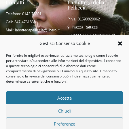
Contatti
La Bottega della
Pelliccia
Telefono: 0142 76801
P.iva: 01590820062
Cell: 347 4761838
9, Piazza Rattazzi
Mail: labottegapelliccia@libero.it
15033 Casale Monferrato (AL)
Gestisci Consenso Cookie
Privacy Policy
Cookies Policy
Per fornire le migliori esperienze, utilizziamo tecnologie come i cookie
per archiviare e/o accedere alle informazioni del dispositivo. Il consenso
a queste tecnologie ci consentirà di elaborare dati come il
Seguici
comportamento di navigazione o ID univoci su questo sito. Il mancato
consenso o la revoca del consenso può influire negativamente su
determinate caratteristiche e funzioni.
Accetta
Chiudi
© All rights reserved La Bottega della Pelliccia
Preferenze