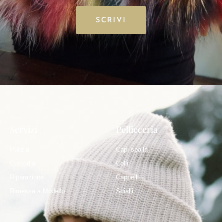
SCRIVI
Servizi
Pellicceria
Pulizia
Capi spalla
Custodia
Colli
Riparazione
Cappelli
Rimessa a Modello
Scialli